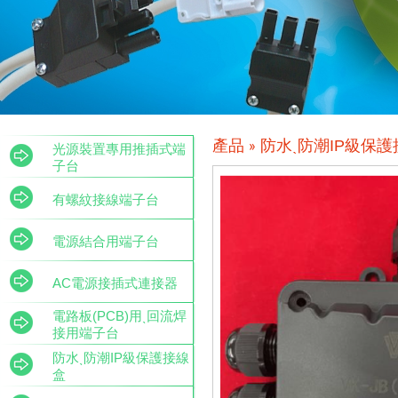
防水ˎ防潮IP級保
產品 »
光源裝置專用推插式端
子台
有螺紋接線端子台
電源結合用端子台
AC電源接插式連接器
電路板(PCB)用ˎ回流焊
接用端子台
防水ˎ防潮IP級保護接線
盒