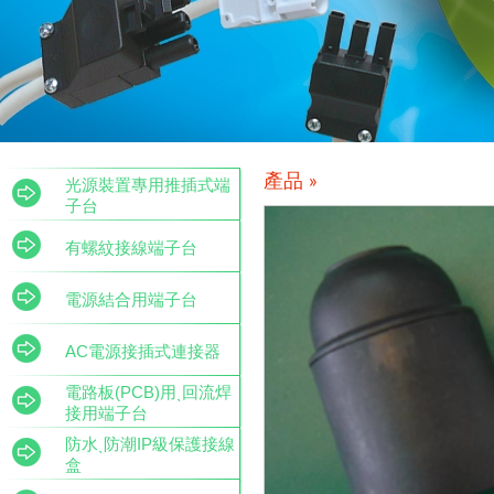
產品 »
光源裝置專用推插式端
子台
有螺紋接線端子台
電源結合用端子台
AC電源接插式連接器
電路板(PCB)用ˎ回流焊
接用端子台
防水ˎ防潮IP級保護接線
盒